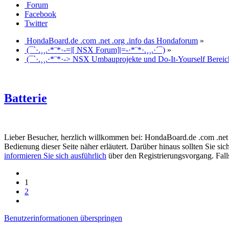
Forum
Facebook
Twitter
HondaBoard.de .com .net .org .info das Hondaforum
»
(¯`·.¸¸.·*¨*·-=|[ NSX Forum]|=-·*¨*·.¸¸.·´¯)
»
(¯`·.¸¸.·*¨*·-> NSX Umbauprojekte und Do-It-Yourself Bereic
Batterie
Lieber Besucher, herzlich willkommen bei: HondaBoard.de .com .net .or
Bedienung dieser Seite näher erläutert. Darüber hinaus sollten Sie si
informieren Sie sich ausführlich
über den Registrierungsvorgang. Falls
1
2
Benutzerinformationen überspringen